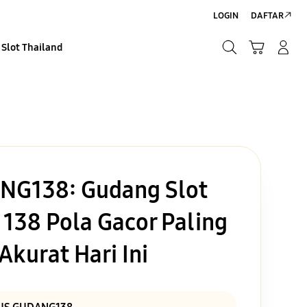
LOGIN
DAFTAR
Cari
Troli
Login/Sign-Up
Slot Thailand
Cari
G138: Gudang Slot
138 Pola Gacor Paling
Akurat Hari Ini