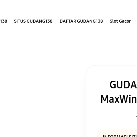
138
SITUS GUDANG138
DAFTAR GUDANG138
Slot Gacor
GUDAN
MaxWin 