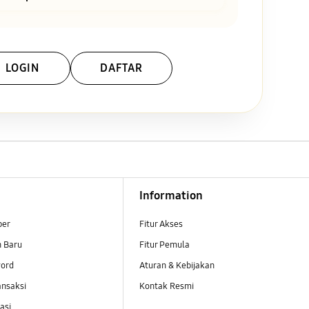
LOGIN
DAFTAR
Information
ber
Fitur Akses
n Baru
Fitur Pemula
ord
Aturan & Kebijakan
ansaksi
Kontak Resmi
kasi