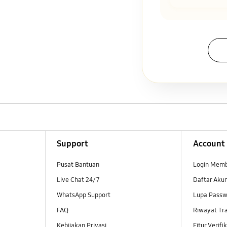
Support
Account
Pusat Bantuan
Login Mem
Live Chat 24/7
Daftar Aku
WhatsApp Support
Lupa Passw
FAQ
Riwayat Tr
Kebijakan Privasi
Fitur Verifi