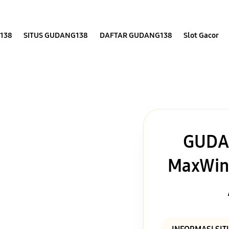
138
SITUS GUDANG138
DAFTAR GUDANG138
Slot Gacor
GUDAN
MaxWin 