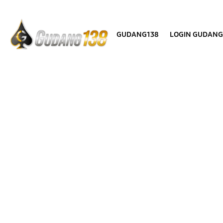
Skip
to
content
GUDANG138
LOGIN GUDANG